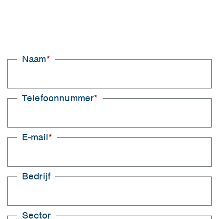
Naam
*
Call
me
back
by
fax
Telefoonnummer
*
E-mail
*
Bedrijf
Sector