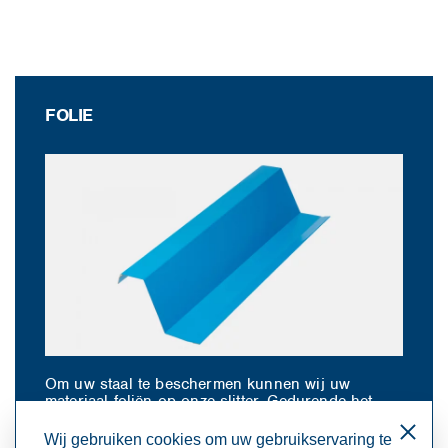
FOLIE
Om uw staal te beschermen kunnen wij uw
materiaal foliën op onze slitter. Gedurende het
slitproces brengen wij een enkelzijdige
kwaliteitsfolie aan, zodat de zichtkant perfect
Wij gebruiken cookies om uw gebruikservaring te