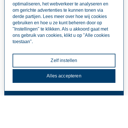
Sluiten
beschermd is. Deze beschermingslaag voorkomt
optimaliseren, het webverkeer te analyseren en
productiefouten en draagt bij aan duurzaamheid
om gerichte advertenties te kunnen tonen via
in de keten.
derde partijen. Lees meer over hoe wij cookies
Denk aan:
gebruiken en hoe u ze kunt beheren door op
"Instellingen" te klikken. Als u akkoord gaat met
Roestvast staal, waarbij de folie ervoor zorgt
ons gebruik van cookies, klikt u op "Alle cookies
dat het staalstof niet kan reageren met het rvs;
toestaan".
Gelakt materiaal, waarbij de folie ervoor zorgt
dat er geen krassen op het materiaal ontstaan.
Zelf instellen
Naast foliën zijn er nog andere voor- of
nabewerkingsmogelijkheden. Bespreek met
een
van onze verkopers
uw wensen of de toepassing
Alles accepteren
van het staal. Zij adviseren u graag de beste
bewerking.